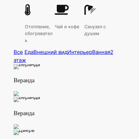
Отопление,
Чай и кофе
Санузел с
обогревател
душем
ь
Все
Еда
Внешний вид
Интерьер
Ванная
2
этаж
Веранда
Веранда