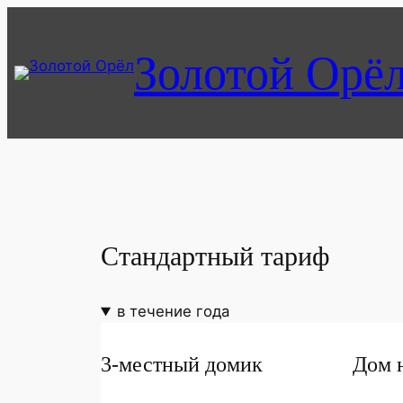
Перейти
к
Золотой Орё
содержимому
Стандартный тариф
в течение года
3-местный домик
Дом н