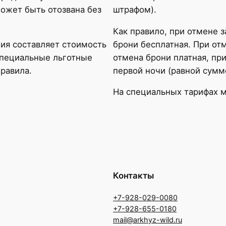
может быть отозвана без
штрафом).
Как правило, при отмене з
ия составляет стоимость
брони бесплатная. При отм
специальные льготные
отмена брони платная, пр
правила.
первой ночи (равной сумм
На специальных тарифах м
Контакты
+7-928-029-0080
+7-928-655-0180
mail@arkhyz-wild.ru